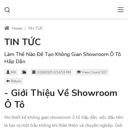
Home
/
TIN TỨC
TIN TỨC
Làm Thế Nào Để Tạo Không Gian Showroom Ô Tô
Hấp Dẫn
MX
3/18/2025 6:54:53 PM
View Count 337
Return
- Giới Thiệu Về Showroom
Ô Tô
Khi thiết kế không gian showroom ô tô hấp dẫn, việc đầu tiên
là tạo ra một bầu không khí thân thiện và chuyên nghiệp. Giới