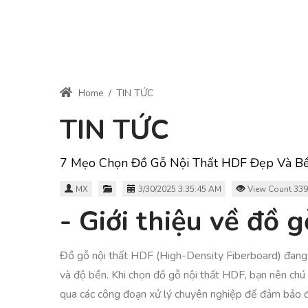
Home
/
TIN TỨC
TIN TỨC
7 Mẹo Chọn Đồ Gỗ Nội Thất HDF Đẹp Và B
MX
3/30/2025 3:35:45 AM
View Count 339
- Giới thiệu về đồ 
Đồ gỗ nội thất HDF (High-Density Fiberboard) đang n
và độ bền. Khi chọn đồ gỗ nội thất HDF, bạn nên chú
qua các công đoạn xử lý chuyên nghiệp để đảm bảo đ