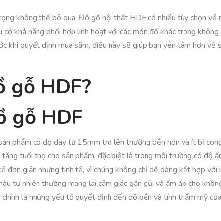
trọng không thể bỏ qua. Đồ gỗ nội thất HDF có nhiều tùy chọn về m
u có khả năng phối hợp linh hoạt với các món đồ khác trong không
c khi quyết định mua sắm, điều này sẽ giúp bạn yên tâm hơn về s
đồ gỗ HDF?
đồ gỗ HDF
sản phẩm có độ dày từ 15mm trở lên thường bền hơn và ít bị cong
 tăng tuổi thọ cho sản phẩm, đặc biệt là trong môi trường có độ ẩ
 đơn giản nhưng tinh tế, vì chúng không chỉ dễ dàng kết hợp với n
màu tự nhiên thường mang lại cảm giác gần gũi và ấm áp cho không
ây chính là những yếu tố quyết định đến độ bền và tính thẩm mỹ củ