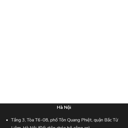
Hà Nội
Tầng 3, Tòa T6-08, phố Tôn Quang Phiệt, quận Bắc Từ
Liêm, Hà Nội (Đối diện chéo bộ công an)