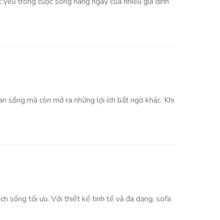
t yếu trong cuộc sống hàng ngày của nhiều gia đình
an sống mà còn mở ra những lợi ích bất ngờ khác. Khi
h sống tối ưu. Với thiết kế tinh tế và đa dạng, sofa