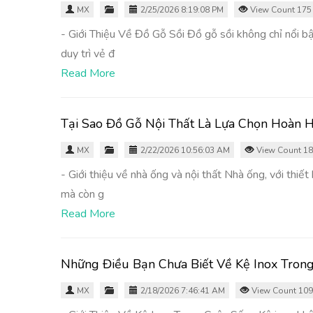
MX
2/25/2026 8:19:08 PM
View Count 175
- Giới Thiệu Về Đồ Gỗ Sồi Đồ gỗ sồi không chỉ nổi bậ
duy trì vẻ đ
Read More
Tại Sao Đồ Gỗ Nội Thất Là Lựa Chọn Hoàn
MX
2/22/2026 10:56:03 AM
View Count 1
- Giới thiệu về nhà ống và nội thất Nhà ống, với thiế
mà còn g
Read More
Những Điều Bạn Chưa Biết Về Kệ Inox Tro
MX
2/18/2026 7:46:41 AM
View Count 109