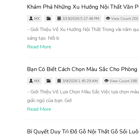
Khám Phá Những Xu Hướng Nội Thất Văn P
MX
3/19/2026 5:27:46 PM
View Count 201
- Giới Thiệu Về Xu Hướng Nội Thất Trong vài năm qua
sáng tạo. Nổi b
Read More
Bạn Có Biết Cách Chọn Màu Sắc Cho Phòng
MX
3/9/2026 1:45:29 AM
View Count 188
- Giới Thiệu Về Lựa Chọn Màu Sắc Việc lựa chọn mà
giấc ngủ của bạn. Giớ
Read More
Bí Quyết Duy Trì Đồ Gỗ Nội Thất Gỗ Sồi Lu