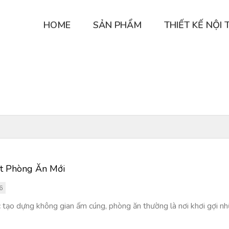
HOME
SẢN PHẨM
THIẾT KẾ NỘI 
t Phòng Ăn Mới
6
 tạo dựng không gian ấm cúng, phòng ăn thường là nơi khơi gợi nh