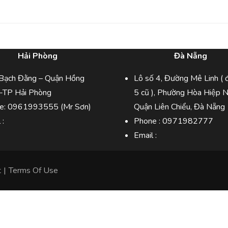
Hải Phòng
Đà Nẵng
Bạch Đằng – Quận Hồng
Lô số 4, Đường Mê Linh ( 
-TP Hải Phòng
5 cũ ), Phường Hòa Hiệp 
e:
0961993555
(Mr Sơn)
Quận Liên Chiểu, Đà Nẵng
l :
Phone :
0971982777
Email :
t
|
Terms Of Use